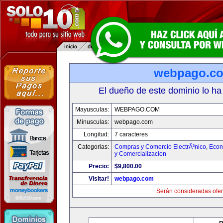
webpago.c
El dueño de este dominio lo ha
Mayusculas:
WEBPAGO.COM
Minusculas:
webpago.com
Longitud:
7 caracteres
Categorias:
Compras y Comercio ElectrÃ³nico
,
Econ
y Comercializacion
Precio:
$9,800.00
Visitar!
webpago.com
Serán consideradas ofer