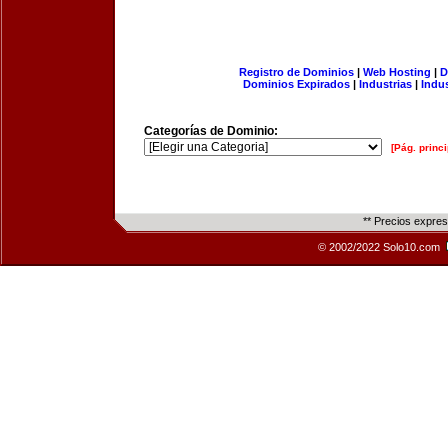
Registro de Dominios
|
Web Hosting
|
D
Dominios Expirados
|
Industrias
|
Indu
Categorías de Dominio:
[Pág. princi
** Precios expre
© 2002/2022 Solo10.com