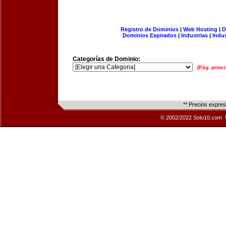
Registro de Dominios
|
Web Hosting
|
D
Dominios Expirados
|
Industrias
|
Indu
Categorías de Dominio:
[Pág. princi
** Precios expre
© 2002/2022 Solo10.com