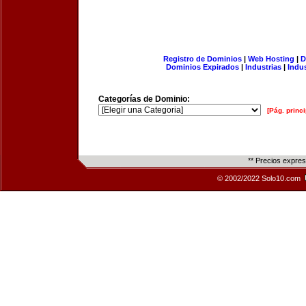
Registro de Dominios
|
Web Hosting
|
D
Dominios Expirados
|
Industrias
|
Indu
Categorías de Dominio:
[Pág. princi
** Precios expre
© 2002/2022 Solo10.com