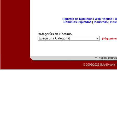
Registro de Dominios
|
Web Hosting
|
D
Dominios Expirados
|
Industrias
|
Indu
Categorías de Dominio:
[Pág. princi
** Precios expre
© 2002/2022 Solo10.com