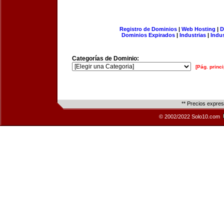
Registro de Dominios
|
Web Hosting
|
D
Dominios Expirados
|
Industrias
|
Indu
Categorías de Dominio:
[Pág. princi
** Precios expre
© 2002/2022 Solo10.com