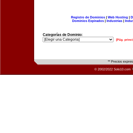
Registro de Dominios
|
Web Hosting
|
D
Dominios Expirados
|
Industrias
|
Indu
Categorías de Dominio:
[Pág. princi
** Precios expre
© 2002/2022 Solo10.com