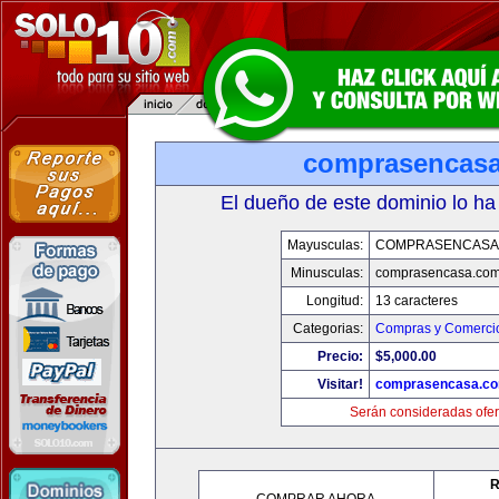
comprasencas
El dueño de este dominio lo ha
Mayusculas:
COMPRASENCASA
Minusculas:
comprasencasa.co
Longitud:
13 caracteres
Categorias:
Compras y Comercio
Precio:
$5,000.00
Visitar!
comprasencasa.c
Serán consideradas ofer
R