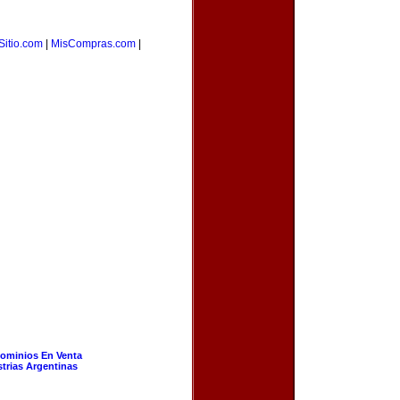
Sitio.com
|
MisCompras.com
|
ominios En Venta
strias Argentinas