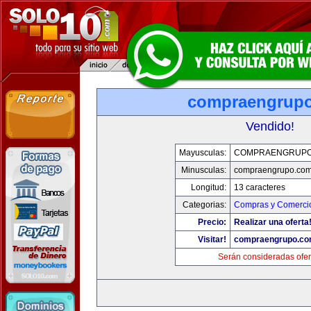
compraengrup
Vendido!
Mayusculas:
COMPRAENGRUPO
Minusculas:
compraengrupo.co
Longitud:
13 caracteres
Categorias:
Compras y Comercio
Precio:
Realizar una oferta
Visitar!
compraengrupo.c
Serán consideradas ofer