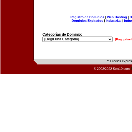
Registro de Dominios
|
Web Hosting
|
D
Dominios Expirados
|
Industrias
|
Indu
Categorías de Dominio:
[Pág. princi
** Precios expre
© 2002/2022 Solo10.com