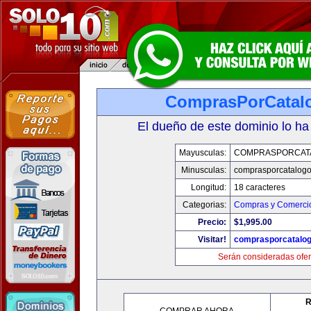
ComprasPorCatal
El dueño de este dominio lo ha
Mayusculas:
COMPRASPORCAT
Minusculas:
comprasporcatalog
Longitud:
18 caracteres
Categorias:
Compras y Comercio
Precio:
$1,995.00
Visitar!
comprasporcatalo
Serán consideradas ofer
R