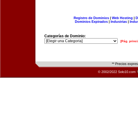
Registro de Dominios
|
Web Hosting
|
D
Dominios Expirados
|
Industrias
|
Indu
Categorías de Dominio:
[Pág. princi
** Precios expre
© 2002/2022 Solo10.com