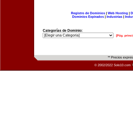
Registro de Dominios
|
Web Hosting
|
D
Dominios Expirados
|
Industrias
|
Indu
Categorías de Dominio:
[Pág. princi
** Precios expre
© 2002/2022 Solo10.com