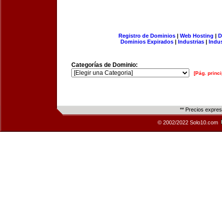
Registro de Dominios
|
Web Hosting
|
D
Dominios Expirados
|
Industrias
|
Indu
Categorías de Dominio:
[Pág. princi
** Precios expre
© 2002/2022 Solo10.com