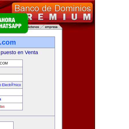
a.com
 puesto en Venta
.COM
 ElectrÃ³nico
!
m
tas