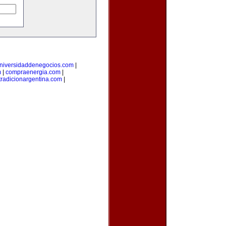
niversidaddenegocios.com
|
m
|
compraenergia.com
|
tradicionargentina.com
|