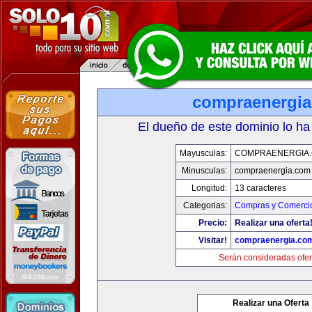
compraenergi
El dueño de este dominio lo ha
Mayusculas:
COMPRAENERGIA
Minusculas:
compraenergia.com
Longitud:
13 caracteres
Categorias:
Compras y Comercio
Precio:
Realizar una oferta
Visitar!
compraenergia.co
Serán consideradas ofer
Realizar una Oferta