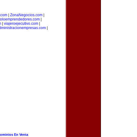
o.com
|
ZonaNegocios.com
|
oloemprendedores.com
|
m
|
viajeroejecutivo.com
|
dministracionempresas.com
|
ominios En Venta