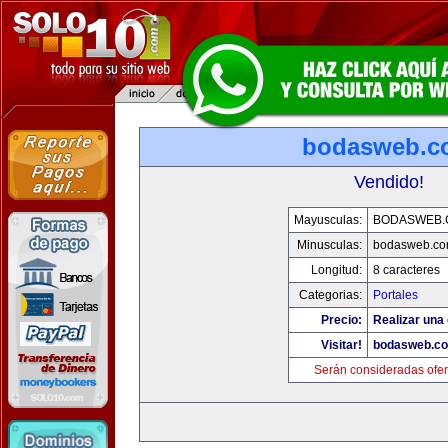
bodasweb.c
Vendido!
Mayusculas:
BODASWEB.
Minusculas:
bodasweb.c
Longitud:
8 caracteres
Categorias:
Portales
Precio:
Realizar una 
Visitar!
bodasweb.c
Serán consideradas ofer