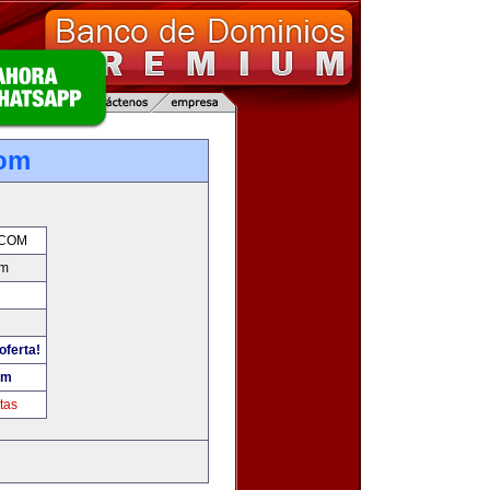
om
COM
om
oferta!
om
tas