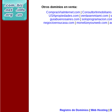
Otros dominios en venta:
ComprasViaInternet.com
|
ConsultorInmobiliari
USApropiedades.com
|
ventasenmiami.com
|
s
guiabuenosaires.com
|
soloprogramacion.co
negocioensucasa.com
|
monetizeyourweb.com
|
a
Registro de Dominios
|
Web Hosting
|
D