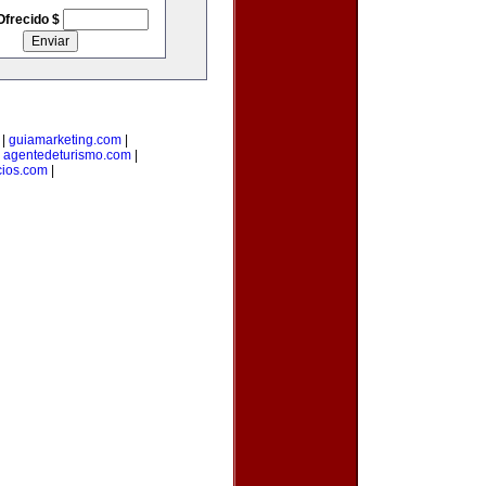
Ofrecido $
|
guiamarketing.com
|
|
agentedeturismo.com
|
ios.com
|