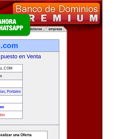
l.com
 puesto en Venta
AL.COM
m
ias
,
Portales
com
tas
ealizar una Oferta