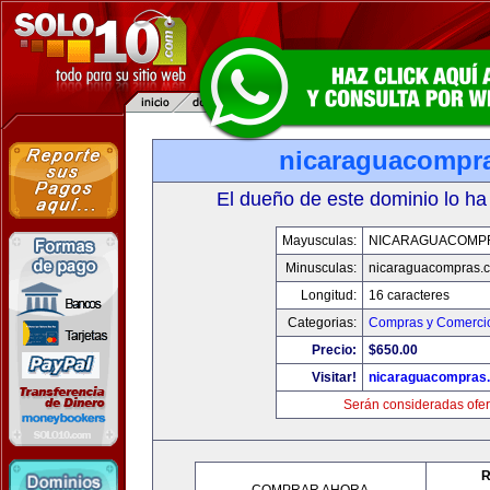
nicaraguacompr
El dueño de este dominio lo ha
Mayusculas:
NICARAGUACOMP
Minusculas:
nicaraguacompras.
Longitud:
16 caracteres
Categorias:
Compras y Comercio
Precio:
$650.00
Visitar!
nicaraguacompras
Serán consideradas ofer
R