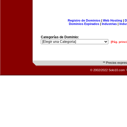
Registro de Dominios
|
Web Hosting
|
D
Dominios Expirados
|
Industrias
|
Indu
Categorías de Dominio:
[Pág. princi
** Precios expre
© 2002/2022 Solo10.com