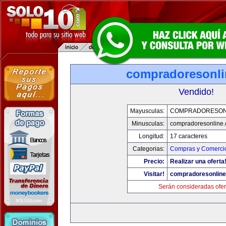
compradoresonl
Vendido!
Mayusculas:
COMPRADORESON
Minusculas:
compradoresonline
Longitud:
17 caracteres
Categorias:
Compras y Comercio
Precio:
Realizar una oferta
Visitar!
compradoresonlin
Serán consideradas ofer