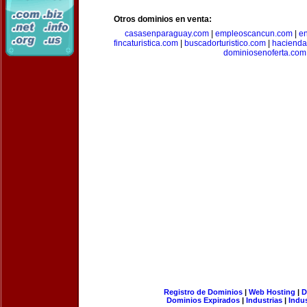
Otros dominios en venta:
casasenparaguay.com
|
empleoscancun.com
|
en
fincaturistica.com
|
buscadorturistico.com
|
hacienda
dominiosenoferta.com
Registro de Dominios
|
Web Hosting
|
D
Dominios Expirados
|
Industrias
|
Indu