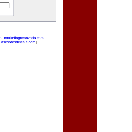
m
|
marketingavanzado.com
|
|
asesoresdeviaje.com
|