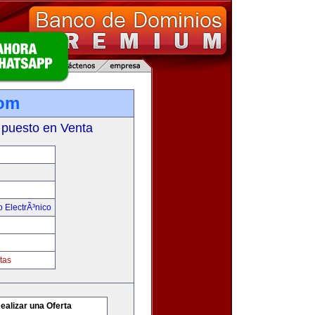
com
 puesto en Venta
 ElectrÃ³nico
tas
ealizar una Oferta