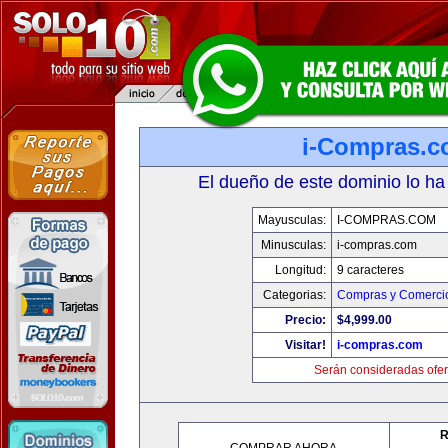
i-Compras.
El dueño de este dominio lo ha
Mayusculas:
I-COMPRAS.COM
Minusculas:
i-compras.com
Longitud:
9 caracteres
Categorias:
Compras y Comercio
Precio:
$4,999.00
Visitar!
i-compras.com
Serán consideradas ofer
R