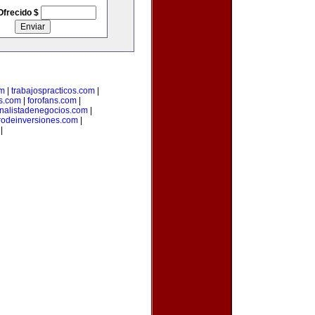
Ofrecido $
om
|
trabajospracticos.com
|
s.com
|
forofans.com
|
nalistadenegocios.com
|
rodeinversiones.com
|
|