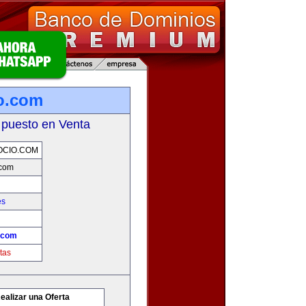
o.com
 puesto en Venta
OCIO.COM
.com
es
.com
tas
ealizar una Oferta