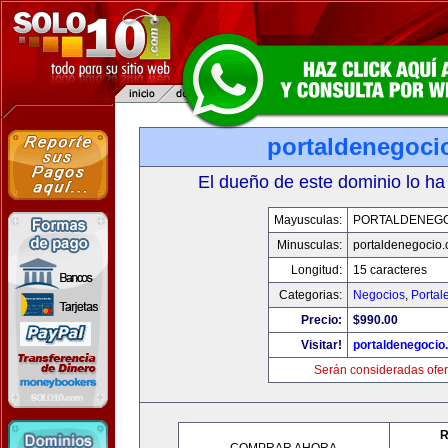
portaldenegoci
El dueño de este dominio lo ha
Mayusculas:
PORTALDENEG
Minusculas:
portaldenegocio
Longitud:
15 caracteres
Categorias:
Negocios
,
Portal
Precio:
$990.00
Visitar!
portaldenegocio
Serán consideradas ofer
R