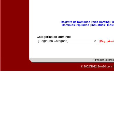
Registro de Dominios
|
Web Hosting
|
D
Dominios Expirados
|
Industrias
|
Indu
Categorías de Dominio:
[Pág. princi
** Precios expre
© 2002/2022 Solo10.com