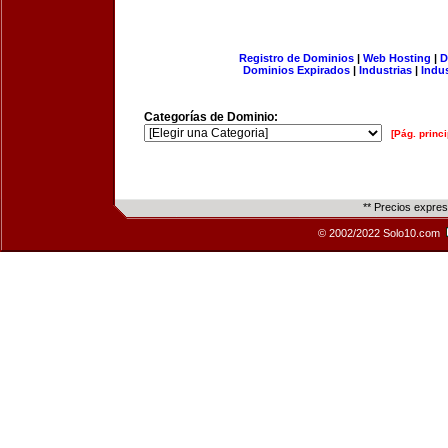
Registro de Dominios
|
Web Hosting
|
D
Dominios Expirados
|
Industrias
|
Indu
Categorías de Dominio:
[Pág. princi
** Precios expre
© 2002/2022 Solo10.com