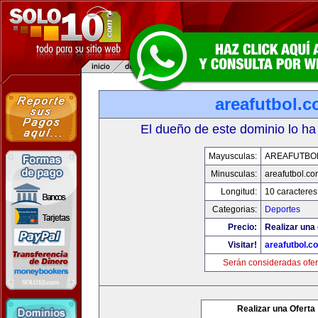
areafutbol.
El dueño de este dominio lo ha
Mayusculas:
AREAFUTBO
Minusculas:
areafutbol.co
Longitud:
10 caracteres
Categorias:
Deportes
Precio:
Realizar una 
Visitar!
areafutbol.c
Serán consideradas ofer
Realizar una Oferta