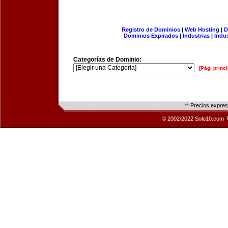
Registro de Dominios
|
Web Hosting
|
D
Dominios Expirados
|
Industrias
|
Indu
Categorías de Dominio:
[Pág. princi
** Precios expre
© 2002/2022 Solo10.com