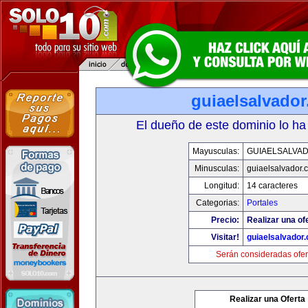
guiaelsalvado
El dueño de este dominio lo ha
Mayusculas:
GUIAELSALVA
Minusculas:
guiaelsalvador.
Longitud:
14 caracteres
Categorias:
Portales
Precio:
Realizar una of
Visitar!
guiaelsalvador
Serán consideradas ofer
Realizar una Oferta