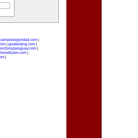
camaraseguridad.com
|
com
|
guiabeijing.com
|
irectorioparaguay.com
|
monetizare.com
|
com
|