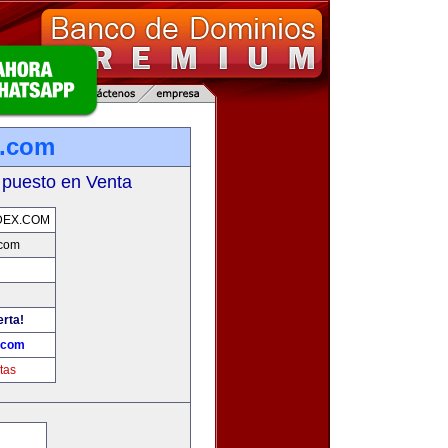
x.com
 puesto en Venta
DEX.COM
.com
erta!
.com
tas