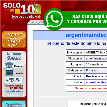
argentinainde
El dueño de este dominio lo ha
Mayusculas:
ARGENTINAIN
Minusculas:
argentinaindex
Longitud:
14 caracteres
Categorias:
Portales
Precio:
Realizar una of
Visitar!
argentinaindex
Serán consideradas ofer
Realizar una Oferta