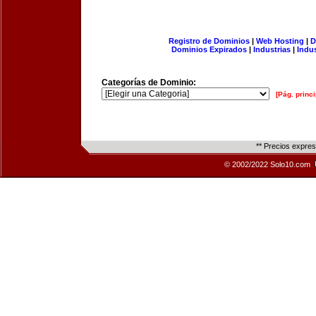
Registro de Dominios
|
Web Hosting
|
D
Dominios Expirados
|
Industrias
|
Indu
Categorías de Dominio:
[Pág. princi
** Precios expre
© 2002/2022 Solo10.com