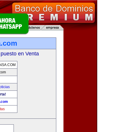
a.com
 puesto en Venta
NSA.COM
.com
oticias
rta!
a.com
tas