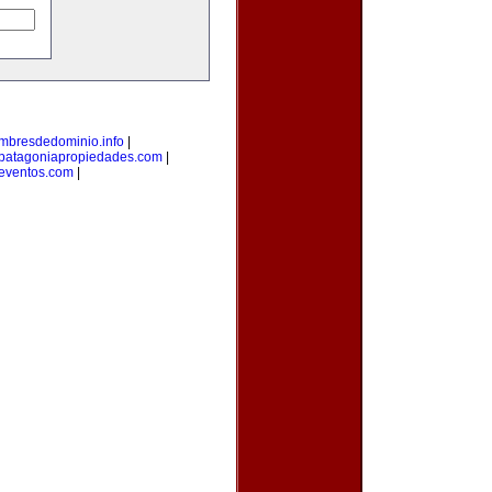
mbresdedominio.info
|
patagoniapropiedades.com
|
eventos.com
|