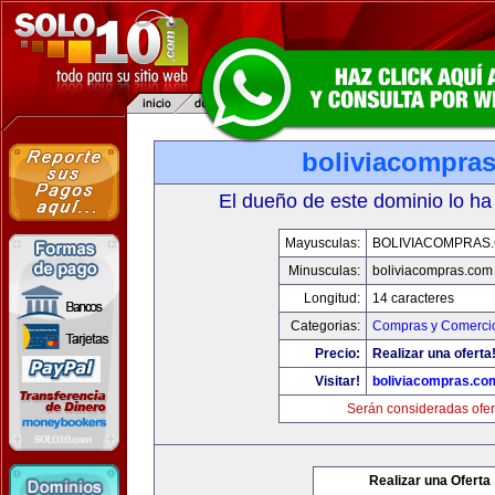
boliviacompra
El dueño de este dominio lo ha
Mayusculas:
BOLIVIACOMPRAS
Minusculas:
boliviacompras.com
Longitud:
14 caracteres
Categorias:
Compras y Comercio
Precio:
Realizar una oferta
Visitar!
boliviacompras.co
Serán consideradas ofer
Realizar una Oferta