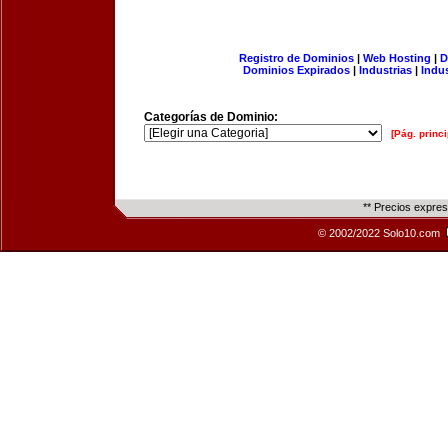
Registro de Dominios
|
Web Hosting
|
D
Dominios Expirados
|
Industrias
|
Indu
Categorías de Dominio:
[Pág. princi
** Precios expre
© 2002/2022 Solo10.com