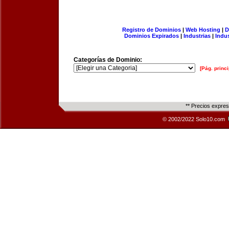
Registro de Dominios
|
Web Hosting
|
D
Dominios Expirados
|
Industrias
|
Indu
Categorías de Dominio:
[Pág. princi
** Precios expre
© 2002/2022 Solo10.com