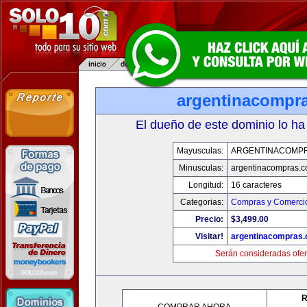
argentinacompr
El dueño de este dominio lo ha
Mayusculas:
ARGENTINACOMP
Minusculas:
argentinacompras.
Longitud:
16 caracteres
Categorias:
Compras y Comercio
Precio:
$3,499.00
Visitar!
argentinacompras
Serán consideradas ofer
R