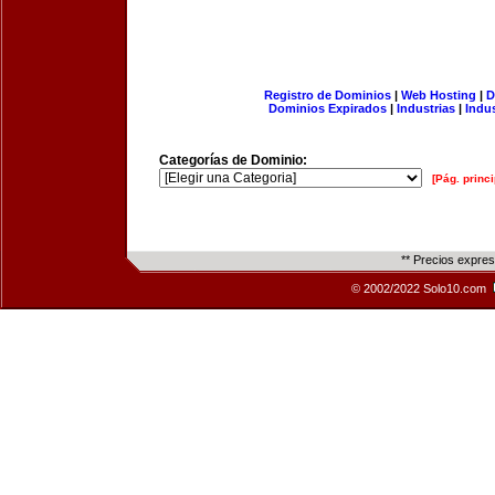
Registro de Dominios
|
Web Hosting
|
D
Dominios Expirados
|
Industrias
|
Indu
Categorías de Dominio:
[Pág. princi
** Precios expre
© 2002/2022 Solo10.com