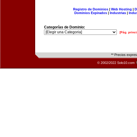
Registro de Dominios
|
Web Hosting
|
D
Dominios Expirados
|
Industrias
|
Indu
Categorías de Dominio:
[Pág. princi
** Precios expre
© 2002/2022 Solo10.com