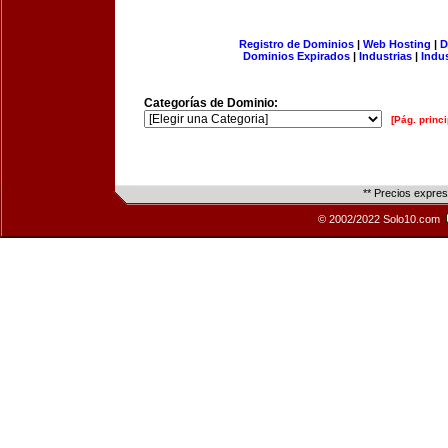
Registro de Dominios
|
Web Hosting
|
D
Dominios Expirados
|
Industrias
|
Indu
Categorías de Dominio:
[Pág. princi
** Precios expre
© 2002/2022 Solo10.com