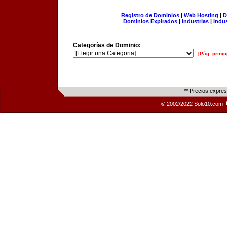
Registro de Dominios
|
Web Hosting
|
D
Dominios Expirados
|
Industrias
|
Indu
Categorías de Dominio:
[Pág. princi
** Precios expre
© 2002/2022 Solo10.com