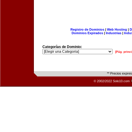
Registro de Dominios
|
Web Hosting
|
D
Dominios Expirados
|
Industrias
|
Indu
Categorías de Dominio:
[Pág. princi
** Precios expre
© 2002/2022 Solo10.com