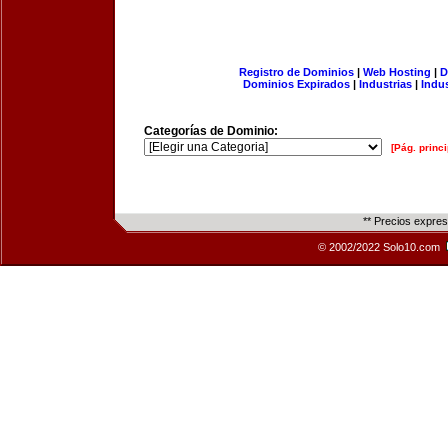
Registro de Dominios
|
Web Hosting
|
D
Dominios Expirados
|
Industrias
|
Indu
Categorías de Dominio:
[Pág. princi
** Precios expre
© 2002/2022 Solo10.com