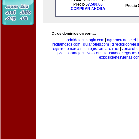
COMPRAR AHORA
Precio $
7,500.00
Precio 
COMPRAR AHORA
Otros dominios en venta:
portaldetecnologia.com
|
agromercado.net
|
redfamosos.com
|
guiahotels.com
|
directorioprofes
registrodemarca.net
|
registrarmarca.net
|
zonasuba
|
viajesparaejecutivos.com
|
reuniaodenegocios
exposicionesyferias.co