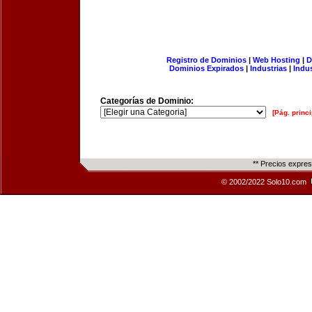
Registro de Dominios
|
Web Hosting
|
D
Dominios Expirados
|
Industrias
|
Indu
Categorías de Dominio:
[Pág. princi
** Precios expre
© 2002/2022 Solo10.com