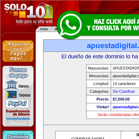
apuestadigita
El dueño de este dominio lo ha
Mayusculas:
APUESTADIGI
Minusculas:
apuestadigital
Longitud:
14 caracteres
Categorias:
Sin Clasificar
Precio:
$7,500.00
Visitar!
apuestadigital
Serán consideradas ofer
R