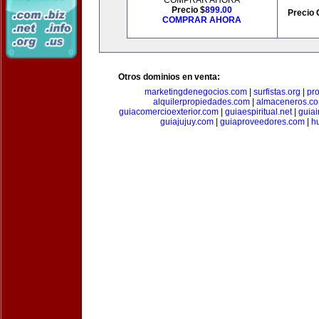
COMPRAR AHORA
Precio $
899.00
Precio 
COMPRAR AHORA
Otros dominios en venta:
marketingdenegocios.com
|
surfistas.org
|
pr
alquilerpropiedades.com
|
almaceneros.c
guiacomercioexterior.com
|
guiaespiritual.net
|
guia
guiajujuy.com
|
guiaproveedores.com
|
h