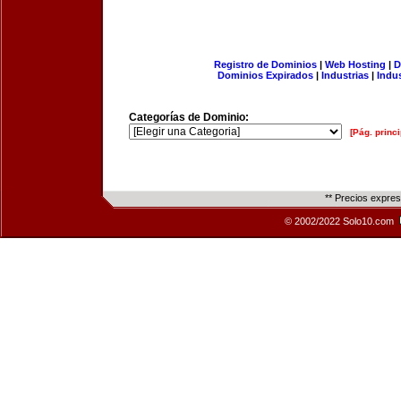
Registro de Dominios
|
Web Hosting
|
D
Dominios Expirados
|
Industrias
|
Indu
Categorías de Dominio:
[Pág. princi
** Precios expre
© 2002/2022 Solo10.com