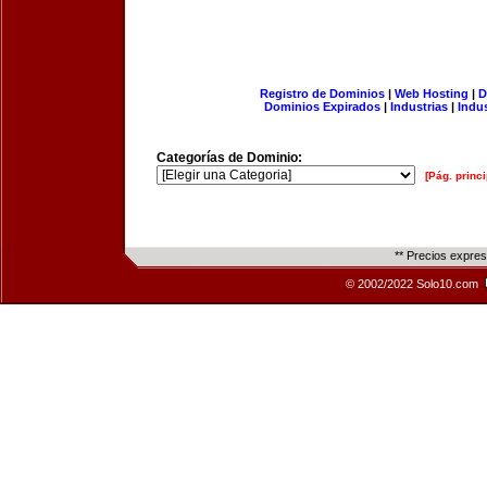
Registro de Dominios
|
Web Hosting
|
D
Dominios Expirados
|
Industrias
|
Indu
Categorías de Dominio:
[Pág. princi
** Precios expre
© 2002/2022 Solo10.com