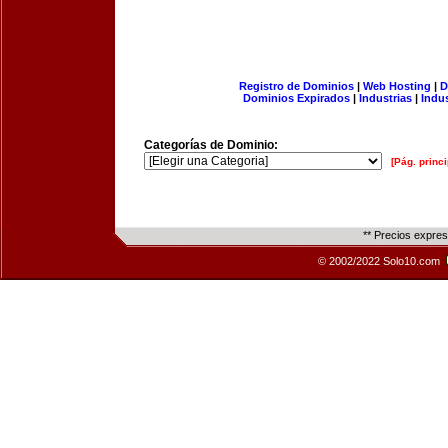
Registro de Dominios
|
Web Hosting
|
D
Dominios Expirados
|
Industrias
|
Indu
Categorías de Dominio:
[Pág. princi
** Precios expre
© 2002/2022 Solo10.com