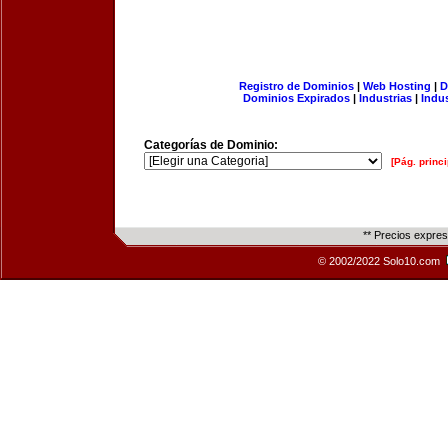
Registro de Dominios
|
Web Hosting
|
D
Dominios Expirados
|
Industrias
|
Indu
Categorías de Dominio:
[Pág. princi
** Precios expre
© 2002/2022 Solo10.com