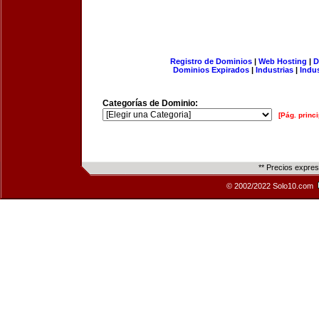
Registro de Dominios
|
Web Hosting
|
D
Dominios Expirados
|
Industrias
|
Indu
Categorías de Dominio:
[Pág. princi
** Precios expre
© 2002/2022 Solo10.com