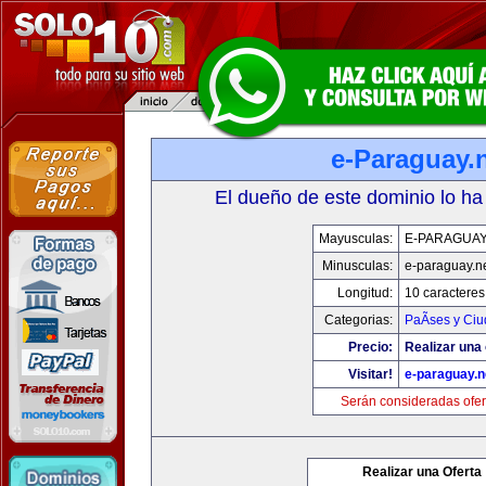
e-Paraguay.
El dueño de este dominio lo ha
Mayusculas:
E-PARAGUAY
Minusculas:
e-paraguay.n
Longitud:
10 caracteres
Categorias:
PaÃ­ses y Ci
Precio:
Realizar una 
Visitar!
e-paraguay.n
Serán consideradas ofer
Realizar una Oferta