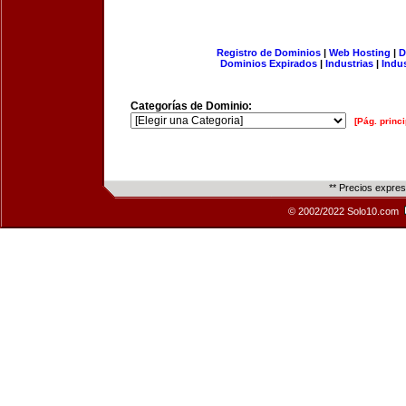
Registro de Dominios
|
Web Hosting
|
D
Dominios Expirados
|
Industrias
|
Indu
Categorías de Dominio:
[Pág. princi
** Precios expre
© 2002/2022 Solo10.com