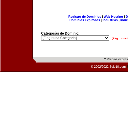
Registro de Dominios
|
Web Hosting
|
D
Dominios Expirados
|
Industrias
|
Indu
Categorías de Dominio:
[Pág. princi
** Precios expre
© 2002/2022 Solo10.com