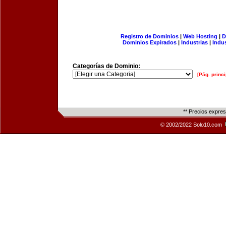
Registro de Dominios
|
Web Hosting
|
D
Dominios Expirados
|
Industrias
|
Indu
Categorías de Dominio:
[Pág. princi
** Precios expre
© 2002/2022 Solo10.com