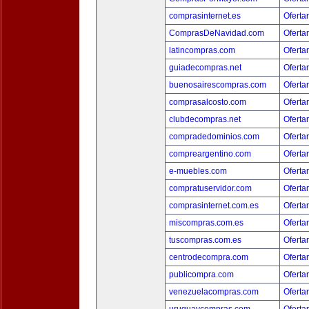
comprasinternet.es
Oferta
ComprasDeNavidad.com
Oferta
latincompras.com
Oferta
guiadecompras.net
Oferta
buenosairescompras.com
Oferta
comprasalcosto.com
Oferta
clubdecompras.net
Oferta
compradedominios.com
Oferta
compreargentino.com
Oferta
e-muebles.com
Oferta
compratuservidor.com
Oferta
comprasinternet.com.es
Oferta
miscompras.com.es
Oferta
tuscompras.com.es
Oferta
centrodecompra.com
Oferta
publicompra.com
Oferta
venezuelacompras.com
Oferta