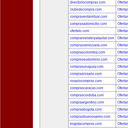
directoriocompras.com
Oferta
clubedecompra.com
Oferta
compraventavirtual.com
Oferta
comprasadomicilio.com
Oferta
ofertelo.com
Oferta
comprarvenderyalquilar.com
Oferta
comprasvenezuela.com
Oferta
comprascolombia.com
Oferta
compreseudominio.com
Oferta
comprasuruguay.com
Oferta
comprasrosario.com
Oferta
rosariocompras.com
Oferta
comprascaracas.com
Oferta
comprascordoba.com
Oferta
compraargentino.com
Oferta
comprasbogota.com
Oferta
comprasbuenosaires.com
Oferta
bogotacompras.com
Oferta