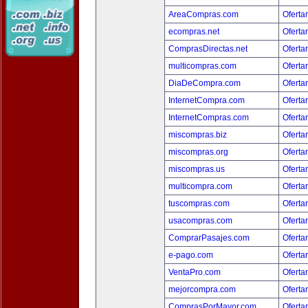
AreaCompras.com
Oferta
ecompras.net
Oferta
ComprasDirectas.net
Oferta
multicompras.com
Oferta
DiaDeCompra.com
Oferta
InternetCompra.com
Oferta
InternetCompras.com
Oferta
miscompras.biz
Oferta
miscompras.org
Oferta
miscompras.us
Oferta
multicompra.com
Oferta
tuscompras.com
Oferta
usacompras.com
Oferta
ComprarPasajes.com
Oferta
e-pago.com
Oferta
VentaPro.com
Oferta
mejorcompra.com
Oferta
ComprasPorMayor.com
Oferta