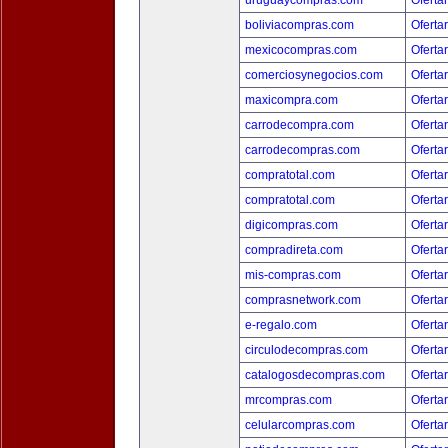
uruguaycompras.com
Oferta
boliviacompras.com
Oferta
mexicocompras.com
Oferta
comerciosynegocios.com
Oferta
maxicompra.com
Oferta
carrodecompra.com
Oferta
carrodecompras.com
Oferta
compratotal.com
Oferta
compratotal.com
Oferta
digicompras.com
Oferta
compradireta.com
Oferta
mis-compras.com
Oferta
comprasnetwork.com
Oferta
e-regalo.com
Oferta
circulodecompras.com
Oferta
catalogosdecompras.com
Oferta
mrcompras.com
Oferta
celularcompras.com
Oferta