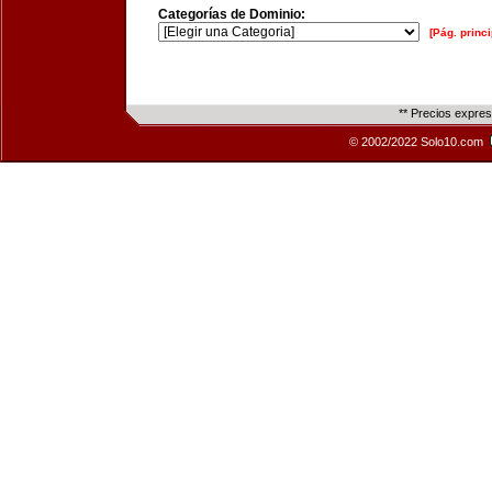
Categorías de Dominio:
[Pág. princi
** Precios expre
© 2002/2022 Solo10.com